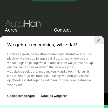
Adres
Contact
De Heining 11e
+31652421865
1161ACZwanenburg
info@autohan.nl
We gebruiken cookies, wil je dat?
Openingstijden
Cookies zijn kleine tekstbestanden met informatie erin. Die
Geopend op afspraak. Eventueel
plaatsen we kort op je apparaat. Zo zien we bijvoorbeeld
ook in de avond
welke pagina’s je zag, waar je afhaakte en wat je invulde. Op
die manier hebben wij informatie waar we jouw
websitebezoek beter mee maken. Handig toch? Natuurlijk
kies je zelf of je dat toestaat. Daar zijn we eerlijk over. Klik
op “Cookie instellingen”, vind meer informatie en beheer je
Privacy policy
|
Disclaimer
voorkeuren.
Cookie instellingen
Cookies weigeren