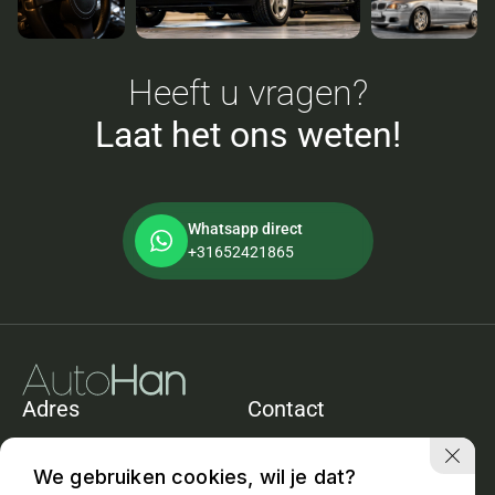
Heeft u vragen?
Laat het ons weten!
Whatsapp direct
+31652421865
Adres
Contact
De Heining 11e
+31652421865
1161ACZwanenburg
info@autohan.nl
We gebruiken cookies, wil je dat?