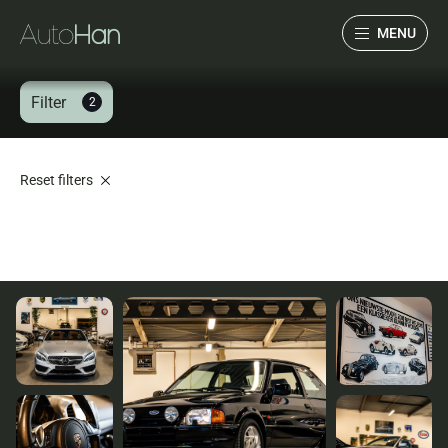
MENU
Filter
2
Collectie
Services
Reset filters
Over ons
Verwacht
Verkocht
Contact