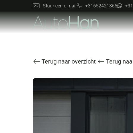
Stuur een e-mail
+31652421865
+31
Terug naar overzicht
Terug naar