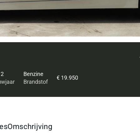
12
Benzine
€ 19.950
wjaar
Brandstof
ies
Omschrijving