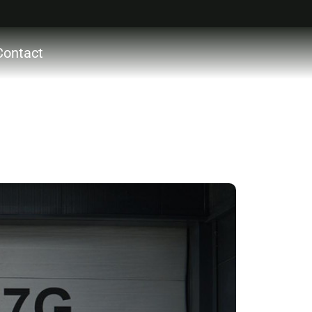
Contact
ctie
ces
ons
acht
ocht
act