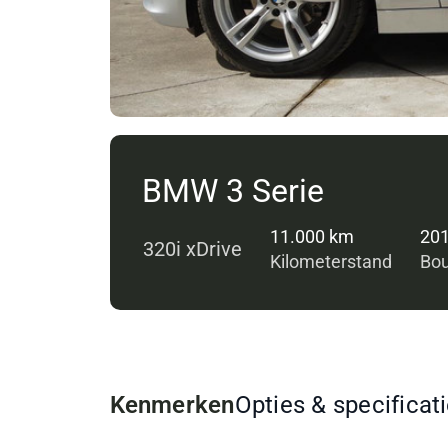
BMW 3 Serie
11.000 km
20
320i xDrive
Kilometerstand
Bou
Kenmerken
Opties & specificat