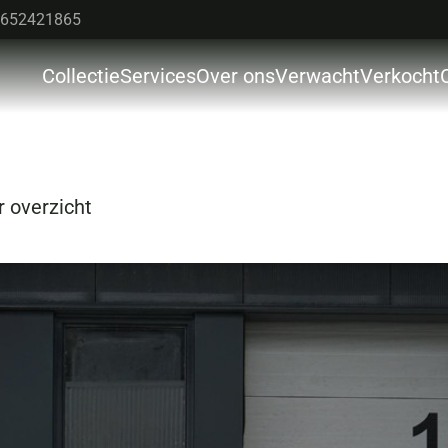
652421865
Collectie
Services
Over ons
Verwacht
Verkocht
Colle
Servi
Over 
 overzicht
Verw
Verk
Cont